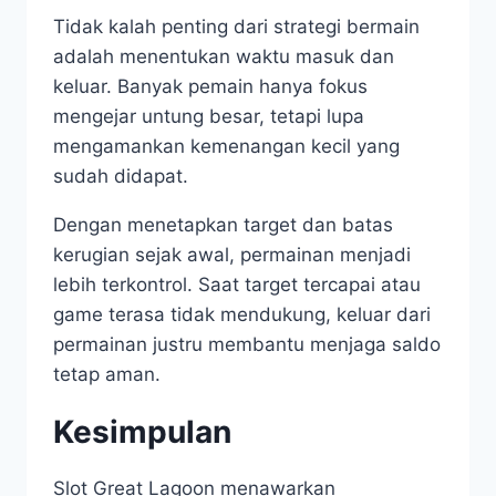
Tidak kalah penting dari strategi bermain
adalah menentukan waktu masuk dan
keluar. Banyak pemain hanya fokus
mengejar untung besar, tetapi lupa
mengamankan kemenangan kecil yang
sudah didapat.
Dengan menetapkan target dan batas
kerugian sejak awal, permainan menjadi
lebih terkontrol. Saat target tercapai atau
game terasa tidak mendukung, keluar dari
permainan justru membantu menjaga saldo
tetap aman.
Kesimpulan
Slot Great Lagoon menawarkan