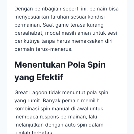
Dengan pembagian seperti ini, pemain bisa
menyesuaikan taruhan sesuai kondisi
permainan. Saat game terasa kurang
bersahabat, modal masih aman untuk sesi
berikutnya tanpa harus memaksakan diri
bermain terus-menerus.
Menentukan Pola Spin
yang Efektif
Great Lagoon tidak menuntut pola spin
yang rumit. Banyak pemain memilih
kombinasi spin manual di awal untuk
membaca respons permainan, lalu
melanjutkan dengan auto spin dalam
jumlah terbatas.