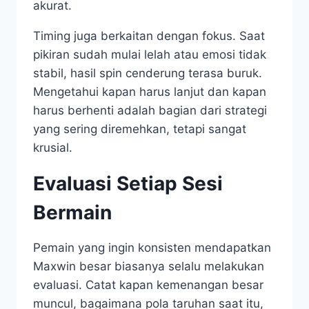
akurat.
Timing juga berkaitan dengan fokus. Saat
pikiran sudah mulai lelah atau emosi tidak
stabil, hasil spin cenderung terasa buruk.
Mengetahui kapan harus lanjut dan kapan
harus berhenti adalah bagian dari strategi
yang sering diremehkan, tetapi sangat
krusial.
Evaluasi Setiap Sesi
Bermain
Pemain yang ingin konsisten mendapatkan
Maxwin besar biasanya selalu melakukan
evaluasi. Catat kapan kemenangan besar
muncul, bagaimana pola taruhan saat itu,