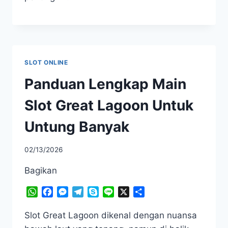
SLOT ONLINE
Panduan Lengkap Main
Slot Great Lagoon Untuk
Untung Banyak
02/13/2026
Bagikan
WhatsApp
Facebook
Messenger
Telegram
Skype
Line
X
Share
Slot Great Lagoon dikenal dengan nuansa