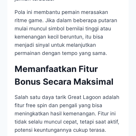
Pola ini membantu pemain merasakan
ritme game. Jika dalam beberapa putaran
mulai muncul simbol bernilai tinggi atau
kemenangan kecil beruntun, itu bisa
menjadi sinyal untuk melanjutkan
permainan dengan tempo yang sama.
Memanfaatkan Fitur
Bonus Secara Maksimal
Salah satu daya tarik Great Lagoon adalah
fitur free spin dan pengali yang bisa
meningkatkan hasil kemenangan. Fitur ini
tidak selalu muncul cepat, tetapi saat aktif,
potensi keuntungannya cukup terasa.