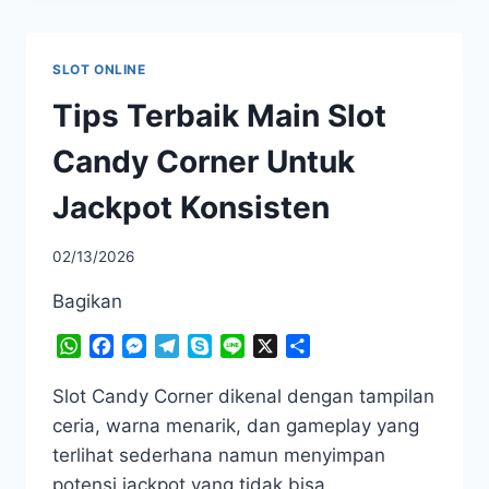
SLOT ONLINE
Tips Terbaik Main Slot
Candy Corner Untuk
Jackpot Konsisten
02/13/2026
Bagikan
WhatsApp
Facebook
Messenger
Telegram
Skype
Line
X
Share
Slot Candy Corner dikenal dengan tampilan
ceria, warna menarik, dan gameplay yang
terlihat sederhana namun menyimpan
potensi jackpot yang tidak bisa