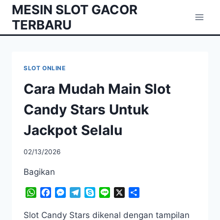
Skip
MESIN SLOT GACOR
to
TERBARU
content
SLOT ONLINE
Cara Mudah Main Slot
Candy Stars Untuk
Jackpot Selalu
02/13/2026
Bagikan
WhatsApp
Facebook
Messenger
Telegram
Skype
Line
X
Share
Slot Candy Stars dikenal dengan tampilan