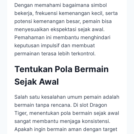
Dengan memahami bagaimana simbol
bekerja, frekuensi kemenangan kecil, serta
potensi kemenangan besar, pemain bisa
menyesuaikan ekspektasi sejak awal.
Pemahaman ini membantu menghindari
keputusan impulsif dan membuat
permainan terasa lebih terkontrol.
Tentukan Pola Bermain
Sejak Awal
Salah satu kesalahan umum pemain adalah
bermain tanpa rencana. Di slot Dragon
Tiger, menentukan pola bermain sejak awal
sangat membantu menjaga konsistensi.
Apakah ingin bermain aman dengan target