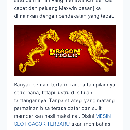
satu permainan yang menawarkan sensasi
cepat dan peluang Maxwin besar jika
dimainkan dengan pendekatan yang tepat.
Banyak pemain tertarik karena tampilannya
sederhana, tetapi justru di situlah
tantangannya. Tanpa strategi yang matang,
permainan bisa terasa datar dan sulit
memberikan hasil maksimal. Disini
MESIN
SLOT GACOR TERBARU
akan membahas