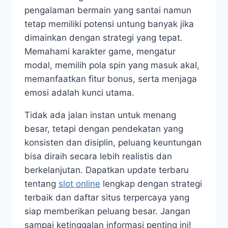
pengalaman bermain yang santai namun
tetap memiliki potensi untung banyak jika
dimainkan dengan strategi yang tepat.
Memahami karakter game, mengatur
modal, memilih pola spin yang masuk akal,
memanfaatkan fitur bonus, serta menjaga
emosi adalah kunci utama.
Tidak ada jalan instan untuk menang
besar, tetapi dengan pendekatan yang
konsisten dan disiplin, peluang keuntungan
bisa diraih secara lebih realistis dan
berkelanjutan. Dapatkan update terbaru
tentang
slot online
lengkap dengan strategi
terbaik dan daftar situs terpercaya yang
siap memberikan peluang besar. Jangan
sampai ketinggalan informasi penting ini!