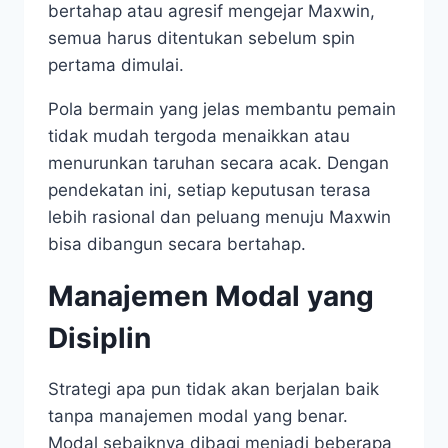
bertahap atau agresif mengejar Maxwin,
semua harus ditentukan sebelum spin
pertama dimulai.
Pola bermain yang jelas membantu pemain
tidak mudah tergoda menaikkan atau
menurunkan taruhan secara acak. Dengan
pendekatan ini, setiap keputusan terasa
lebih rasional dan peluang menuju Maxwin
bisa dibangun secara bertahap.
Manajemen Modal yang
Disiplin
Strategi apa pun tidak akan berjalan baik
tanpa manajemen modal yang benar.
Modal sebaiknya dibagi menjadi beberapa