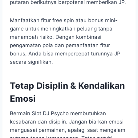
putaran berikutnya berpotensi memberikan JP.
Manfaatkan fitur free spin atau bonus mini-
game untuk meningkatkan peluang tanpa
menambah risiko. Dengan kombinasi
pengamatan pola dan pemanfaatan fitur
bonus, Anda bisa mempercepat turunnya JP
secara signifikan.
Tetap Disiplin & Kendalikan
Emosi
Bermain Slot DJ Psycho membutuhkan
kesabaran dan disiplin. Jangan biarkan emosi
menguasai permainan, apalagi saat mengalami