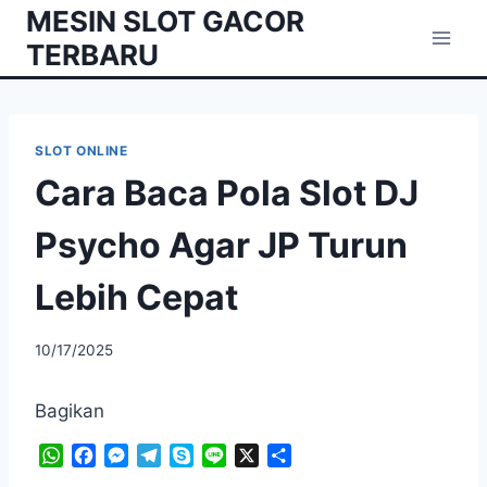
Skip
MESIN SLOT GACOR
to
TERBARU
content
SLOT ONLINE
Cara Baca Pola Slot DJ
Psycho Agar JP Turun
Lebih Cepat
10/17/2025
Bagikan
W
F
M
T
S
L
X
S
h
a
e
e
k
i
h