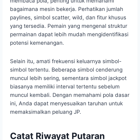
membaca pola, penting untuk memahami
bagaimana mesin bekerja. Perhatikan jumlah
paylines, simbol scatter, wild, dan fitur khusus
yang tersedia. Pemain yang mengenal struktur
permainan dapat lebih mudah mengidentifikasi
potensi kemenangan.
Selain itu, amati frekuensi keluarnya simbol-
simbol tertentu. Beberapa simbol cenderung
muncul lebih sering, sementara simbol jackpot
biasanya memiliki interval tertentu sebelum
muncul kembali. Dengan memahami pola dasar
ini, Anda dapat menyesuaikan taruhan untuk
memaksimalkan peluang JP.
Catat Riwayat Putaran