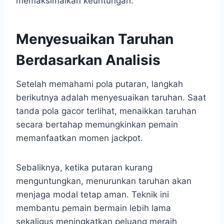
memaksimalkan keuntungan.
Menyesuaikan Taruhan
Berdasarkan Analisis
Setelah memahami pola putaran, langkah
berikutnya adalah menyesuaikan taruhan. Saat
tanda pola gacor terlihat, menaikkan taruhan
secara bertahap memungkinkan pemain
memanfaatkan momen jackpot.
Sebaliknya, ketika putaran kurang
menguntungkan, menurunkan taruhan akan
menjaga modal tetap aman. Teknik ini
membantu pemain bermain lebih lama
sekaligus meningkatkan peluang meraih