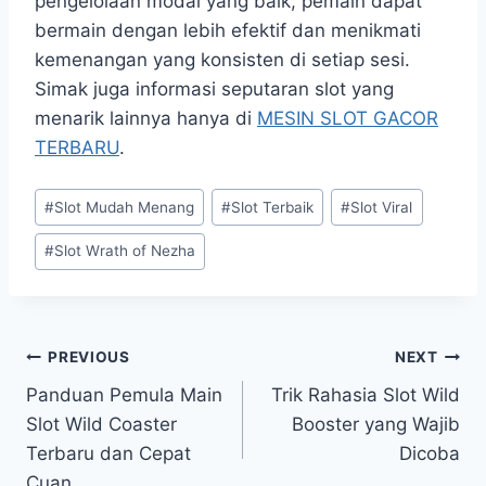
pengelolaan modal yang baik, pemain dapat
bermain dengan lebih efektif dan menikmati
kemenangan yang konsisten di setiap sesi.
Simak juga informasi seputaran slot yang
menarik lainnya hanya di
MESIN SLOT GACOR
TERBARU
.
Post
#
Slot Mudah Menang
#
Slot Terbaik
#
Slot Viral
Tags:
#
Slot Wrath of Nezha
Post
PREVIOUS
NEXT
Panduan Pemula Main
Trik Rahasia Slot Wild
navigation
Slot Wild Coaster
Booster yang Wajib
Terbaru dan Cepat
Dicoba
Cuan