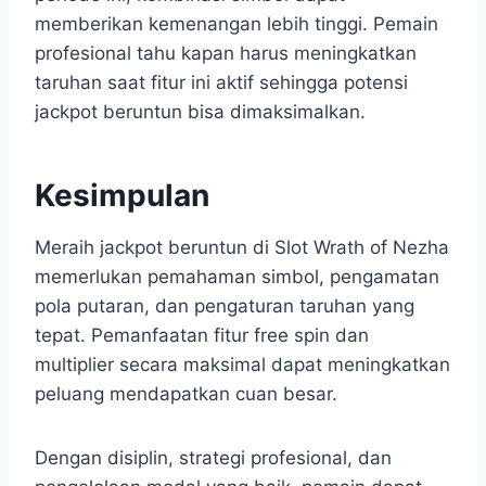
memberikan kemenangan lebih tinggi. Pemain
profesional tahu kapan harus meningkatkan
taruhan saat fitur ini aktif sehingga potensi
jackpot beruntun bisa dimaksimalkan.
Kesimpulan
Meraih jackpot beruntun di Slot Wrath of Nezha
memerlukan pemahaman simbol, pengamatan
pola putaran, dan pengaturan taruhan yang
tepat. Pemanfaatan fitur free spin dan
multiplier secara maksimal dapat meningkatkan
peluang mendapatkan cuan besar.
Dengan disiplin, strategi profesional, dan