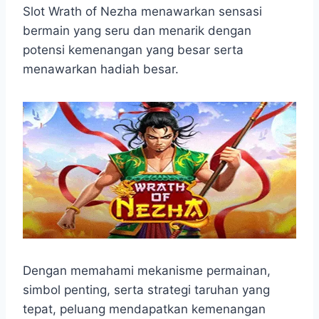
a
c
s
l
y
n
a
Slot Wrath of Nezha menawarkan sensasi
t
e
s
e
p
e
r
bermain yang seru dan menarik dengan
s
b
e
g
e
e
potensi kemenangan yang besar serta
A
o
n
r
menawarkan hadiah besar.
p
o
g
a
p
k
e
m
r
Dengan memahami mekanisme permainan,
simbol penting, serta strategi taruhan yang
tepat, peluang mendapatkan kemenangan