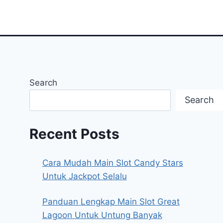
Search
Search
Recent Posts
Cara Mudah Main Slot Candy Stars
Untuk Jackpot Selalu
Panduan Lengkap Main Slot Great
Lagoon Untuk Untung Banyak