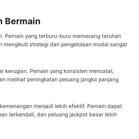
m Bermain
an. Pemain yang terburu-buru memasang taruhan
am mengikuti strategi dan pengelolaan modal sangat
ar kerugian. Pemain yang konsisten mencatat,
an melihat peningkatan peluang jangka panjang
a kemenangan menjadi lebih efektif. Pemain dapat
an terkendali, dan peluang jackpot besar lebih