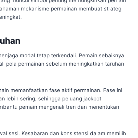
eluang muncul simbol penting memungkinkan pemain
emahaman mekanisme permainan membuat strategi
eningkat.
ruhan
njaga modal tetap terkendali. Pemain sebaiknya
ali pola permainan sebelum meningkatkan taruhan
ain memanfaatkan fase aktif permainan. Fase ini
lebih sering, sehingga peluang jackpot
membantu pemain mengenali tren dan menentukan
wal sesi. Kesabaran dan konsistensi dalam memilih