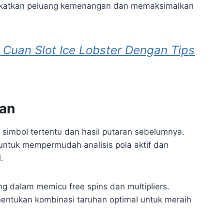
ngkatkan peluang kemenangan dan memaksimalkan
 Cuan Slot Ice Lobster Dengan Tips
an
 simbol tertentu dan hasil putaran sebelumnya.
untuk mempermudah analisis pola aktif dan
.
ng dalam memicu free spins dan multipliers.
ntukan kombinasi taruhan optimal untuk meraih