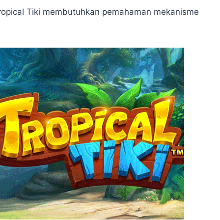
t Tropical Tiki membutuhkan pemahaman mekanisme