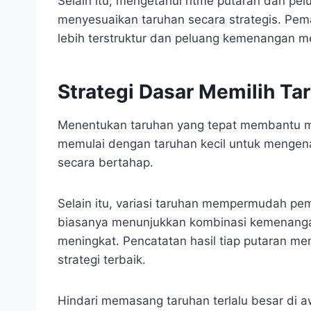
Selain itu, mengetahui ritme putaran dan p
menyesuaikan taruhan secara strategis. P
lebih terstruktur dan peluang kemenangan m
Strategi Dasar Memilih Ta
Menentukan taruhan yang tepat membantu me
memulai dengan taruhan kecil untuk mengen
secara bertahap.
Selain itu, variasi taruhan mempermudah pem
biasanya menunjukkan kombinasi kemenangan 
meningkat. Pencatatan hasil tiap putaran 
strategi terbaik.
Hindari memasang taruhan terlalu besar di a