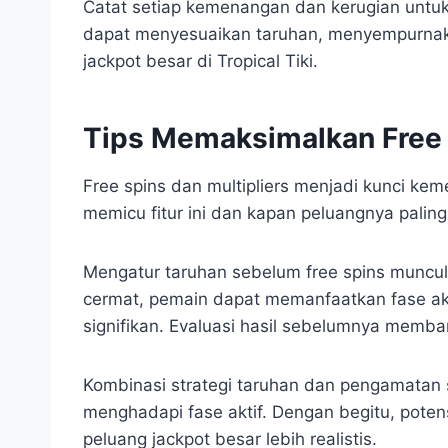
Catat setiap kemenangan dan kerugian untuk 
dapat menyesuaikan taruhan, menyempurnaka
jackpot besar di Tropical Tiki.
Tips Memaksimalkan Free
Free spins dan multipliers menjadi kunci k
memicu fitur ini dan kapan peluangnya paling
Mengatur taruhan sebelum free spins muncul
cermat, pemain dapat memanfaatkan fase akt
signifikan. Evaluasi hasil sebelumnya memban
Kombinasi strategi taruhan dan pengamatan 
menghadapi fase aktif. Dengan begitu, poten
peluang jackpot besar lebih realistis.