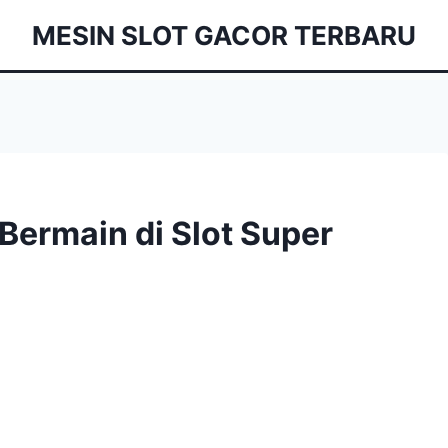
MESIN SLOT GACOR TERBARU
Bermain di Slot Super