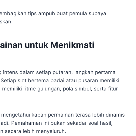
mbagikan tips ampuh buat pemula supaya
skan.
inan untuk Menikmati
ntens dalam setiap putaran, langkah pertama
etiap slot bertema badai atau pusaran memiliki
memiliki ritme gulungan, pola simbol, serta fitur
 mengetahui kapan permainan terasa lebih dinamis
di. Pemahaman ini bukan sekadar soal hasil,
n secara lebih menyeluruh.