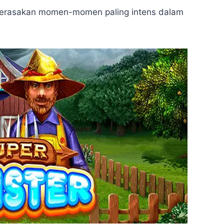
erasakan momen-momen paling intens dalam