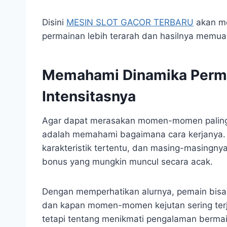
Disini
MESIN SLOT GACOR TERBARU
akan me
permainan lebih terarah dan hasilnya memua
Memahami Dinamika Perma
Intensitasnya
Agar dapat merasakan momen-momen paling i
adalah memahami bagaimana cara kerjanya. S
karakteristik tertentu, dan masing-masingnya 
bonus yang mungkin muncul secara acak.
Dengan memperhatikan alurnya, pemain bisa
dan kapan momen-momen kejutan sering terja
tetapi tentang menikmati pengalaman bermai