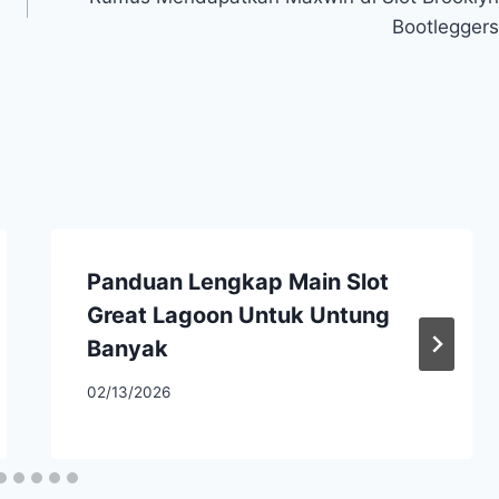
Bootleggers
Panduan Lengkap Main Slot
Great Lagoon Untuk Untung
Banyak
02/13/2026