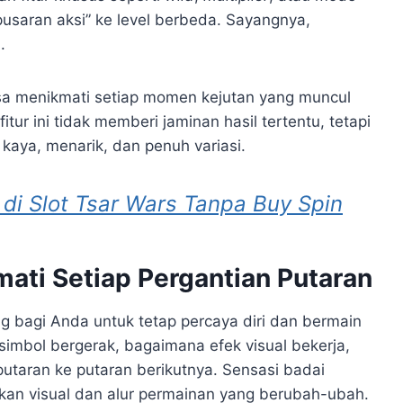
aran aksi” ke level berbeda. Sayangnya,
.
a menikmati setiap momen kejutan yang muncul
itur ini tidak memberi jaminan hasil tertentu, tetapi
aya, menarik, dan penuh variasi.
i Slot Tsar Wars Tanpa Buy Spin
ati Setiap Pergantian Putaran
g bagi Anda untuk tetap percaya diri dan bermain
mbol bergerak, bagaimana efek visual bekerja,
utaran ke putaran berikutnya. Sensasi badai
kan visual dan alur permainan yang berubah-ubah.