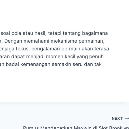
al pola atau hasil, tetapi tentang bagaimana
ya. Dengan memahami mekanisme permainan,
enjaga fokus, pengalaman bermain akan terasa
taran dapat menjadi momen kecil yang penuh
gah badai kemenangan semakin seru dan tak
NEXT
Rumus Mendapatkan Maxwin di Slot Brooklyn