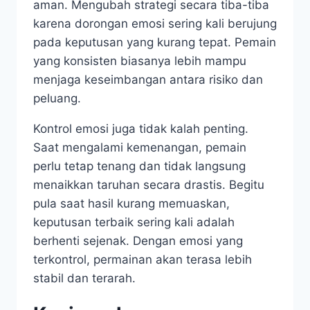
aman. Mengubah strategi secara tiba-tiba
karena dorongan emosi sering kali berujung
pada keputusan yang kurang tepat. Pemain
yang konsisten biasanya lebih mampu
menjaga keseimbangan antara risiko dan
peluang.
Kontrol emosi juga tidak kalah penting.
Saat mengalami kemenangan, pemain
perlu tetap tenang dan tidak langsung
menaikkan taruhan secara drastis. Begitu
pula saat hasil kurang memuaskan,
keputusan terbaik sering kali adalah
berhenti sejenak. Dengan emosi yang
terkontrol, permainan akan terasa lebih
stabil dan terarah.