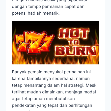
dengan tempo permainan cepat dan
potensi hadiah menarik.
Banyak pemain menyukai permainan ini
karena tampilannya sederhana, namun
tetap menantang dalam hal strategi. Meski
terlihat mudah dimainkan, menjaga modal
agar tetap aman membutuhkan
pendekatan yang tepat dan perhitungan