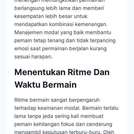
menengah memungkinkan permainan
berlangsung lebih lama dan memberi
kesempatan lebih besar untuk
mendapatkan kombinasi kemenangan.
Manajemen modal yang baik membantu
pemain tetap tenang dan tidak terpancing
emosi saat permainan berjalan kurang
sesuai harapan.
Menentukan Ritme Dan
Waktu Bermain
Ritme bermain sangat berpengaruh
terhadap keamanan modal. Bermain terlalu
lama tanpa jeda sering kali membuat
pemain kehilangan fokus dan cenderung
mengambil keputusan terburu-buru. Oleh