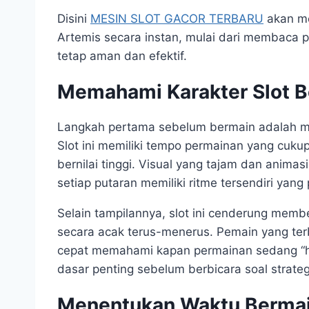
Disini
MESIN SLOT GACOR TERBARU
akan me
Artemis secara instan, mulai dari membaca 
tetap aman dan efektif.
Memahami Karakter Slot B
Langkah pertama sebelum bermain adalah me
Slot ini memiliki tempo permainan yang cuk
bernilai tinggi. Visual yang tajam dan anim
setiap putaran memiliki ritme tersendiri yang
Selain tampilannya, slot ini cenderung mem
secara acak terus-menerus. Pemain yang ter
cepat memahami kapan permainan sedang “ha
dasar penting sebelum berbicara soal strategi
Menentukan Waktu Bermai