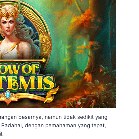
nangan besarnya, namun tidak sedikit yang
a. Padahal, dengan pemahaman yang tepat,
l.