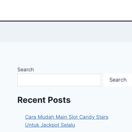
Search
Search
Recent Posts
Cara Mudah Main Slot Candy Stars
Untuk Jackpot Selalu