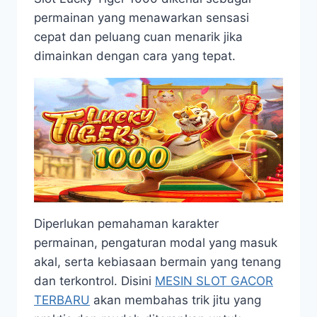
permainan yang menawarkan sensasi
cepat dan peluang cuan menarik jika
dimainkan dengan cara yang tepat.
Diperlukan pemahaman karakter
permainan, pengaturan modal yang masuk
akal, serta kebiasaan bermain yang tenang
dan terkontrol. Disini
MESIN SLOT GACOR
TERBARU
akan membahas trik jitu yang