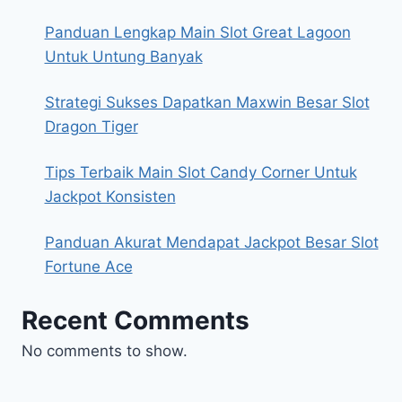
Panduan Lengkap Main Slot Great Lagoon
Untuk Untung Banyak
Strategi Sukses Dapatkan Maxwin Besar Slot
Dragon Tiger
Tips Terbaik Main Slot Candy Corner Untuk
Jackpot Konsisten
Panduan Akurat Mendapat Jackpot Besar Slot
Fortune Ace
Recent Comments
No comments to show.