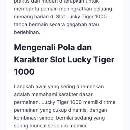
praktis dan mudah diterapkan untuk
membantu pemain meningkatkan peluang
menang harian di Slot Lucky Tiger 1000
tanpa bermain secara gegabah atau
berlebihan.
Mengenali Pola dan
Karakter Slot Lucky Tiger
1000
Langkah awal yang sering diremehkan
adalah memahami karakter dasar
permainan. Lucky Tiger 1000 memiliki ritme
permainan yang cukup dinamis, dengan
kombinasi simbol bernilai sedang yang
sering muncul sebelum memicu