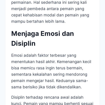
permainan. Hal sederhana ini sering kali
menjadi pembeda antara pemain yang
cepat kehabisan modal dan pemain yang
mampu bertahan lebih lama.
Menjaga Emosi dan
Disiplin
Emosi adalah faktor terbesar yang
menentukan hasil akhir. Kemenangan kecil
bisa memicu rasa ingin terus bermain,
sementara kekalahan sering mendorong
pemain mengejar hasil. Keduanya sama-
sama berisiko jika tidak dikendalikan.
Disiplin terhadap rencana awal adalah
kunci. Pemain yang mampu berhenti sesuai