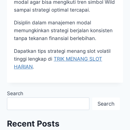
modal agar bisa mengikuti tren simbol Wild
sampai strategi optimal tercapai.
Disiplin dalam manajemen modal
memungkinkan strategi berjalan konsisten
tanpa tekanan finansial berlebihan.
Dapatkan tips strategi menang slot volatil
tinggi lengkap di
TRIK MENANG SLOT
HARIAN
.
Search
Search
Recent Posts