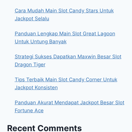
Cara Mudah Main Slot Candy Stars Untuk
Jackpot Selalu
Panduan Lengkap Main Slot Great Lagoon
Untuk Untung Banyak
Strategi Sukses Dapatkan Maxwin Besar Slot
Dragon Tiger
Tips Terbaik Main Slot Candy Corner Untuk
Jackpot Konsisten
Panduan Akurat Mendapat Jackpot Besar Slot
Fortune Ace
Recent Comments