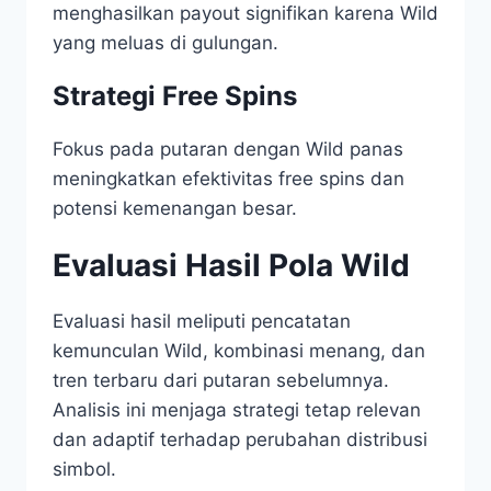
menghasilkan payout signifikan karena Wild
yang meluas di gulungan.
Strategi Free Spins
Fokus pada putaran dengan Wild panas
meningkatkan efektivitas free spins dan
potensi kemenangan besar.
Evaluasi Hasil Pola Wild
Evaluasi hasil meliputi pencatatan
kemunculan Wild, kombinasi menang, dan
tren terbaru dari putaran sebelumnya.
Analisis ini menjaga strategi tetap relevan
dan adaptif terhadap perubahan distribusi
simbol.