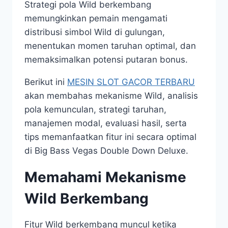
Strategi pola Wild berkembang
memungkinkan pemain mengamati
distribusi simbol Wild di gulungan,
menentukan momen taruhan optimal, dan
memaksimalkan potensi putaran bonus.
Berikut ini
MESIN SLOT GACOR TERBARU
akan membahas mekanisme Wild, analisis
pola kemunculan, strategi taruhan,
manajemen modal, evaluasi hasil, serta
tips memanfaatkan fitur ini secara optimal
di Big Bass Vegas Double Down Deluxe.
Memahami Mekanisme
Wild Berkembang
Fitur Wild berkembang muncul ketika