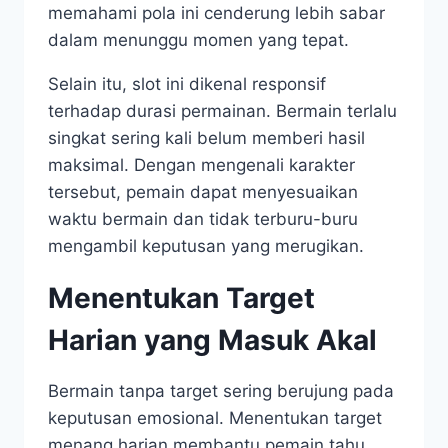
memahami pola ini cenderung lebih sabar
dalam menunggu momen yang tepat.
Selain itu, slot ini dikenal responsif
terhadap durasi permainan. Bermain terlalu
singkat sering kali belum memberi hasil
maksimal. Dengan mengenali karakter
tersebut, pemain dapat menyesuaikan
waktu bermain dan tidak terburu-buru
mengambil keputusan yang merugikan.
Menentukan Target
Harian yang Masuk Akal
Bermain tanpa target sering berujung pada
keputusan emosional. Menentukan target
menang harian membantu pemain tahu