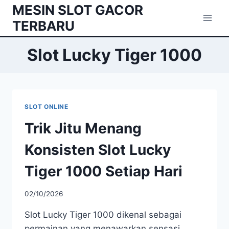
Skip
MESIN SLOT GACOR
to
TERBARU
content
Slot Lucky Tiger 1000
SLOT ONLINE
Trik Jitu Menang
Konsisten Slot Lucky
Tiger 1000 Setiap Hari
02/10/2026
Slot Lucky Tiger 1000 dikenal sebagai
permainan yang menawarkan sensasi