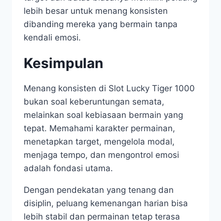
lebih besar untuk menang konsisten
dibanding mereka yang bermain tanpa
kendali emosi.
Kesimpulan
Menang konsisten di Slot Lucky Tiger 1000
bukan soal keberuntungan semata,
melainkan soal kebiasaan bermain yang
tepat. Memahami karakter permainan,
menetapkan target, mengelola modal,
menjaga tempo, dan mengontrol emosi
adalah fondasi utama.
Dengan pendekatan yang tenang dan
disiplin, peluang kemenangan harian bisa
lebih stabil dan permainan tetap terasa