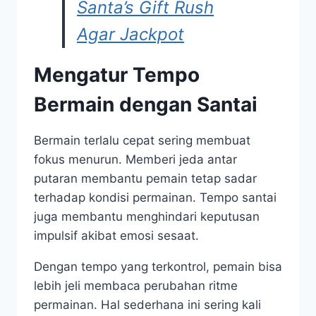
Santa’s Gift Rush
Agar Jackpot
Mengatur Tempo
Bermain dengan Santai
Bermain terlalu cepat sering membuat
fokus menurun. Memberi jeda antar
putaran membantu pemain tetap sadar
terhadap kondisi permainan. Tempo santai
juga membantu menghindari keputusan
impulsif akibat emosi sesaat.
Dengan tempo yang terkontrol, pemain bisa
lebih jeli membaca perubahan ritme
permainan. Hal sederhana ini sering kali