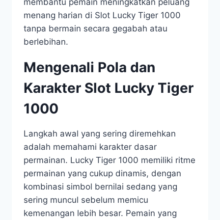
membantu pemain meningkatkan peluang
menang harian di Slot Lucky Tiger 1000
tanpa bermain secara gegabah atau
berlebihan.
Mengenali Pola dan
Karakter Slot Lucky Tiger
1000
Langkah awal yang sering diremehkan
adalah memahami karakter dasar
permainan. Lucky Tiger 1000 memiliki ritme
permainan yang cukup dinamis, dengan
kombinasi simbol bernilai sedang yang
sering muncul sebelum memicu
kemenangan lebih besar. Pemain yang