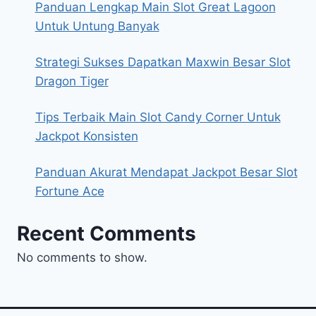
Panduan Lengkap Main Slot Great Lagoon
Untuk Untung Banyak
Strategi Sukses Dapatkan Maxwin Besar Slot
Dragon Tiger
Tips Terbaik Main Slot Candy Corner Untuk
Jackpot Konsisten
Panduan Akurat Mendapat Jackpot Besar Slot
Fortune Ace
Recent Comments
No comments to show.