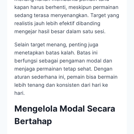
kapan harus berhenti, meskipun permainan
sedang terasa menyenangkan. Target yang
realistis jauh lebih efektif dibanding
mengejar hasil besar dalam satu sesi.
Selain target menang, penting juga
menetapkan batas kalah. Batas ini
berfungsi sebagai pengaman modal dan
menjaga permainan tetap sehat. Dengan
aturan sederhana ini, pemain bisa bermain
lebih tenang dan konsisten dari hari ke
hari.
Mengelola Modal Secara
Bertahap