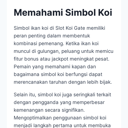
Memahami Simbol Koi
Simbol ikan koi di Slot Koi Gate memiliki
peran penting dalam membentuk
kombinasi pemenang. Ketika ikan koi
muncul di gulungan, peluang untuk memicu
fitur bonus atau jackpot meningkat pesat.
Pemain yang memahami kapan dan
bagaimana simbol koi berfungsi dapat
merencanakan taruhan dengan lebih bijak.
Selain itu, simbol koi juga seringkali terkait
dengan pengganda yang memperbesar
kemenangan secara signifikan.
Mengoptimalkan penggunaan simbol koi
menjadi langkah pertama untuk membuka