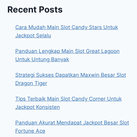
Recent Posts
Cara Mudah Main Slot Candy Stars Untuk
Jackpot Selalu
Panduan Lengkap Main Slot Great Lagoon
Untuk Untung Banyak
Strategi Sukses Dapatkan Maxwin Besar Slot
Dragon Tiger
Tips Terbaik Main Slot Candy Corner Untuk
Jackpot Konsisten
Panduan Akurat Mendapat Jackpot Besar Slot
Fortune Ace