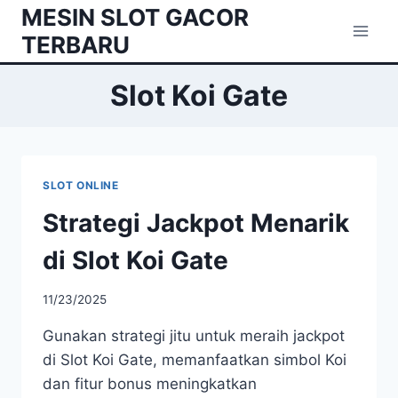
Skip
MESIN SLOT GACOR
to
TERBARU
content
Slot Koi Gate
SLOT ONLINE
Strategi Jackpot Menarik
di Slot Koi Gate
11/23/2025
Gunakan strategi jitu untuk meraih jackpot
di Slot Koi Gate, memanfaatkan simbol Koi
dan fitur bonus meningkatkan