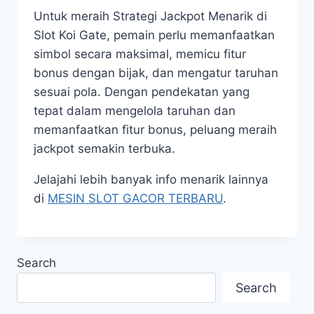
Untuk meraih Strategi Jackpot Menarik di
Slot Koi Gate, pemain perlu memanfaatkan
simbol secara maksimal, memicu fitur
bonus dengan bijak, dan mengatur taruhan
sesuai pola. Dengan pendekatan yang
tepat dalam mengelola taruhan dan
memanfaatkan fitur bonus, peluang meraih
jackpot semakin terbuka.
Jelajahi lebih banyak info menarik lainnya
di
MESIN SLOT GACOR TERBARU
.
Search
Search