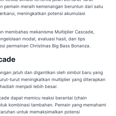
an pemain meraih kemenangan beruntun dari satu
erbarui, meningkatkan potensi akumulasi
n membahas mekanisme Multiplier Cascade,
ngelolaan modal, evaluasi hasil, dan tips
si permainan Christmas Big Bass Bonanza.
cade
angan jatuh dan digantikan oleh simbol baru yang
urut-turut meningkatkan multiplier yang diterapkan
hadiah menjadi lebih besar.
scade dapat memicu reaksi berantai (chain
bentuk kombinasi tambahan. Pemain yang memahami
 taruhan untuk memaksimalkan potensi