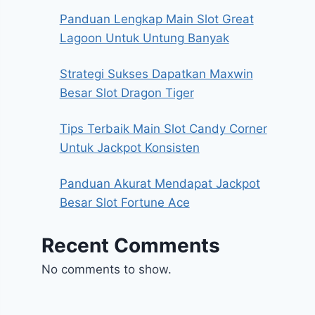
Panduan Lengkap Main Slot Great
Lagoon Untuk Untung Banyak
Strategi Sukses Dapatkan Maxwin
Besar Slot Dragon Tiger
Tips Terbaik Main Slot Candy Corner
Untuk Jackpot Konsisten
Panduan Akurat Mendapat Jackpot
Besar Slot Fortune Ace
Recent Comments
No comments to show.