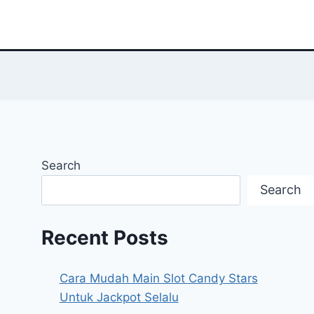
Search
Search
Recent Posts
Cara Mudah Main Slot Candy Stars
Untuk Jackpot Selalu