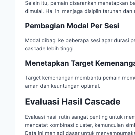
Selain itu, pemain disarankan menetapkan b
dimulai. Hal ini menjaga disiplin taruhan dan
Pembagian Modal Per Sesi
Modal dibagi ke beberapa sesi agar durasi 
cascade lebih tinggi.
Menetapkan Target Kemenang
Target kemenangan membantu pemain memutu
aman dan keuntungan optimal.
Evaluasi Hasil Cascade
Evaluasi hasil rutin sangat penting untuk mem
mencatat kombinasi cluster, kemunculan sim
Data ini menjadi dasar untuk menyempurnakan