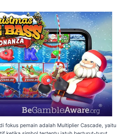
i fokus pemain adalah Multiplier Cascade, yaitu
ketika simbol tertentu jatuh berturut-turut