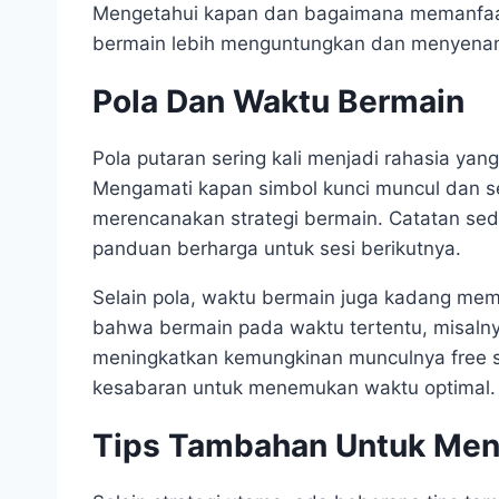
Mengetahui kapan dan bagaimana memanfaat
bermain lebih menguntungkan dan menyena
Pola Dan Waktu Bermain
Pola putaran sering kali menjadi rahasia ya
Mengamati kapan simbol kunci muncul dan se
merencanakan strategi bermain. Catatan sed
panduan berharga untuk sesi berikutnya.
Selain pola, waktu bermain juga kadang me
bahwa bermain pada waktu tertentu, misalnya 
meningkatkan kemungkinan munculnya free s
kesabaran untuk menemukan waktu optimal.
Tips Tambahan Untuk Men