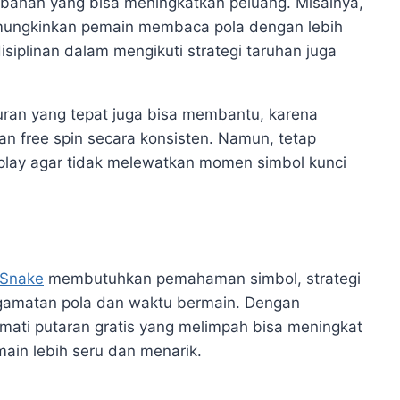
mbahan yang bisa meningkatkan peluang. Misalnya,
mungkinkan pemain membaca pola dengan lebih
siplinan dalam mengikuti strategi taruhan juga
ran yang tepat juga bisa membantu, karena
n free spin secara konsisten. Namun, tetap
play agar tidak melewatkan momen simbol kunci
 Snake
membutuhkan pemahaman simbol, strategi
ngamatan pola dan waktu bermain. Dengan
mati putaran gratis yang melimpah bisa meningkat
ain lebih seru dan menarik.