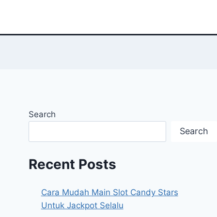
Search
Search
Recent Posts
Cara Mudah Main Slot Candy Stars
Untuk Jackpot Selalu