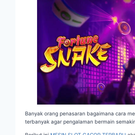
Banyak orang penasaran bagaimana cara me
terbanyak agar pengalaman bermain semak
Berikut ini
MESIN SLOT GACOR TERBARU
aka