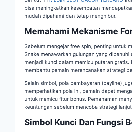
bisa meningkatkan kesempatan mendapatkan 
mudah dipahami dan tetap menghibur.
Memahami Mekanisme For
Sebelum mengejar free spin, penting untuk
Snake menawarkan gulungan yang dipenuhi s
menjadi kunci dalam memicu putaran gratis.
membantu pemain merencanakan strategi berm
Selain simbol, pola pembayaran (payline) ju
memperhatikan pola ini, pemain dapat mengan
untuk memicu fitur bonus. Pemahaman meny
keuntungan sebelum mencoba strategi lanjut
Simbol Kunci Dan Fungsi 