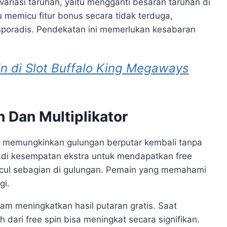
 variasi taruhan, yaitu mengganti besaran taruhan di
u memicu fitur bonus secara tidak terduga,
 sporadis. Pendekatan ini memerlukan kesabaran
n di Slot Buffalo King Megaways
 Dan Multiplikator
g memungkinkan gulungan berputar kembali tanpa
jadi kesempatan ekstra untuk mendapatkan free
ncul sebagian di gulungan. Pemain yang memahami
gi.
lam meningkatkan hasil putaran gratis. Saat
h dari free spin bisa meningkat secara signifikan.