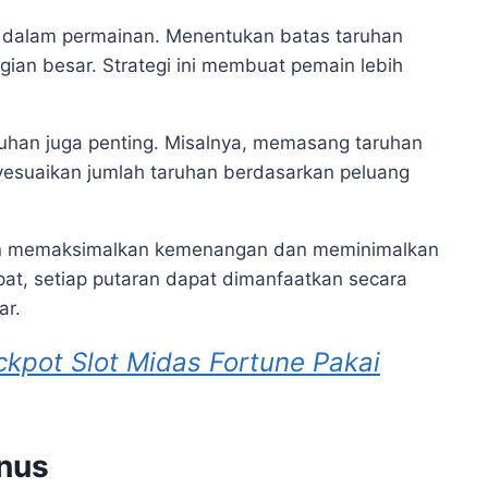
 dalam permainan. Menentukan batas taruhan
gian besar. Strategi ini membuat pemain lebih
uhan juga penting. Misalnya, memasang taruhan
nyesuaikan jumlah taruhan berdasarkan peluang
n memaksimalkan kemenangan dan meminimalkan
at, setiap putaran dapat dimanfaatkan secara
ar.
kpot Slot Midas Fortune Pakai
nus