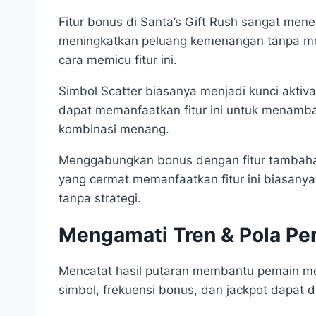
Fitur bonus di Santa’s Gift Rush sangat menen
meningkatkan peluang kemenangan tanpa m
cara memicu fitur ini.
Simbol Scatter biasanya menjadi kunci aktiv
dapat memanfaatkan fitur ini untuk menamb
kombinasi menang.
Menggabungkan bonus dengan fitur tambah
yang cermat memanfaatkan fitur ini biasanya
tanpa strategi.
Mengamati Tren & Pola Pe
Mencatat hasil putaran membantu pemain me
simbol, frekuensi bonus, dan jackpot dapat d