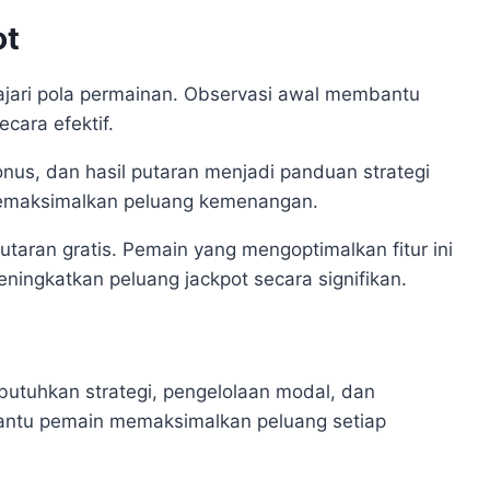
ot
ajari pola permainan. Observasi awal membantu
ara efektif.
onus, dan hasil putaran menjadi panduan strategi
 memaksimalkan peluang kemenangan.
putaran gratis. Pemain yang mengoptimalkan fitur ini
ngkatkan peluang jackpot secara signifikan.
tuhkan strategi, pengelolaan modal, dan
antu pemain memaksimalkan peluang setiap