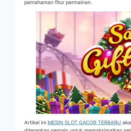
pemahaman fitur permainan.
Artikel ini
MESIN SLOT GACOR TERBARU
akan
diterapkan pemain untuk memaksimalkan pe