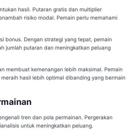
tukan hasil. Putaran gratis dan multiplier
enambah risiko modal. Pemain perlu memahami
asi bonus. Dengan strategi yang tepat, pemain
ah jumlah putaran dan meningkatkan peluang
an membuat kemenangan lebih maksimal. Pemain
 meraih hasil lebih optimal dibanding yang bermain
rmainan
ngenali tren dan pola permainan. Pergerakan
ianalisis untuk meningkatkan peluang.