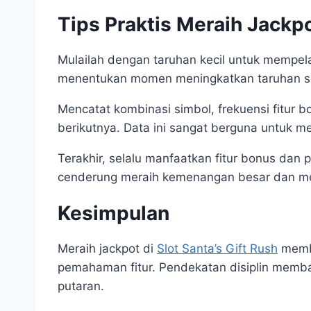
Tips Praktis Meraih Jackp
Mulailah dengan taruhan kecil untuk mempel
menentukan momen meningkatkan taruhan sec
Mencatat kombinasi simbol, frekuensi fitur b
berikutnya. Data ini sangat berguna untuk
Terakhir, selalu manfaatkan fitur bonus dan 
cenderung meraih kemenangan besar dan meni
Kesimpulan
Meraih jackpot di
Slot Santa’s Gift Rush
membu
pemahaman fitur. Pendekatan disiplin memb
putaran.