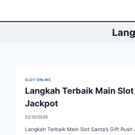
Skip
to
content
Lang
SLOT ONLINE
Langkah Terbaik Main Slot 
Jackpot
02/10/2026
Langkah Terbaik Main Slot Santa’s Gift Rush 