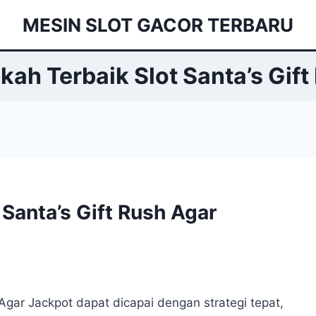
MESIN SLOT GACOR TERBARU
kah Terbaik Slot Santa’s Gift
Santa’s Gift Rush Agar
Agar Jackpot dapat dicapai dengan strategi tepat,